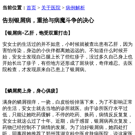
当前位置：
首页
>
关于医院
>
病例解析
告别银屑病，重拾与病魔斗争的决心
【银屑病+乙肝，饱受双重打击】
安女士的生活过的并不如意，小时候就被查出患有乙肝，因为
害怕传染，身边的小伙伴都离她远远的。不知道什么时候开
始，安女士发现自己腿上长了些红疹子，没过多久自己身上也
开始长出了疹子，有些地方还形成了斑块状，奇痒难忍。去医
院检查，才发现原来自己患上了银屑病。
【鳞屑爬上身，身心俱疲】
满身的鳞屑很痒，一挠，白皮纷纷掉落下来，为了不影响正常
的生活，安女士就去当地的诊所就医。由于诊所医疗水平过
低，只能让她吃药缓解，不停的吃药、换药，病情反反复复，
安女士就这么过了十年。近期，由于感冒，银屑病再次复发，
药物已经控制不了病情的发展。为了治好银屑病，她四处打
听，同事跟她推荐了郑州莲湖京科中医皮肤病医院，说这家医