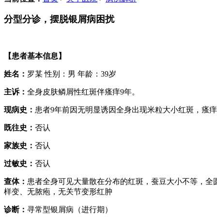
分型分诊，摆脱银屑病困扰
【患者基本信息】
姓名：
罗某 性别：男 年龄：39岁
主诉：
全身皮肤鳞屑性红斑伴瘙痒9年。
现病史：
患者9年前因无明显诱因全身出现米粒大小红斑，瘙
既往史：
否认
家族史：
否认
过敏史：
否认
查体：
患者全身可见大量散在分布的红斑，蚕豆大小不等，全圆
样变、无脓疱，无关节变形红肿
诊断：
寻常型银屑病（进行期）