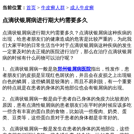
当前位置：
首页
>
牛皮癣人群
>
成人牛皮癣
点滴状银屑病进行期大约需要多久
点滴状银屑病进行期大约需要多久？点滴状银屑病这种疾病的
出现，给患者朋友们的健康造成的危害是比较严重的，为此我
们大家平时的日常生活当中对于点滴状银屑病这种疾病的发生
一定要及时的去正规的医院进行治疗，那么在治疗点滴状银屑
病的时候有什么药物可以治疗呢？
1、点滴状银屑病一般是急
郑州银屑病医院
指出，性发作，患
者朋友们的皮损是呈现红色斑状的，并且会在皮损之上出现银
白色的鳞屑，这些鳞屑是较薄的，而且不易剥脱，有一个重要
的特点就是在患者的身体的其他部位也会有银屑病的出现。
2、点滴状银屑病一般是由于患者自己身体的免疫力比较差的
原因，患有点滴性银屑病的患者朋友们在平时的时候应该多吃
一些含有丰富的蛋白质的食物，比如说一些瘦肉、奶类、蛋
类、豆类等，这些蛋白质对于患者的身体都是非常好的。
3、点滴状银屑病一般是发生在患者的身体的其他部位，这些