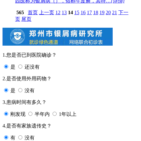
西医称为银屑病（），俗称牛皮癣，其特…
[详情]
565
首页
上一页
12
13
14
15
16
17
18
19
20
21
下一
页
尾页
1.您是否已到医院确诊？
是
还没有
2.是否使用外用药物？
是
没有
3.患病时间有多久？
刚发现
半年内
1年以上
4.是否有家族遗传史？
有
没有