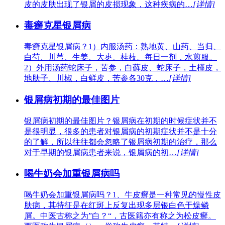
皮的皮肤出现了银屑的皮损现象，这种疾病的…
[详情]
毒癣克星银屑病
毒癣克星银屑病？1）内服汤药：熟地黄、山药、当归、
白芍、川芎、生姜、大枣、桂枝。每日一剂，水煎服。
2）外用汤药蛇床子，苦参，白藓皮、蛇床子，土槿皮，
地肤子、川椒，白鲜皮，苦参各30克，…
[详情]
银屑病初期的最佳图片
银屑病初期的最佳图片？银屑病在初期的时候症状并不
是很明显，很多的患者对银屑病的初期症状并不是十分
的了解，所以往往都会忽略了银屑病初期的治疗，那么
对于早期的银屑病患者来说，银屑病的初…
[详情]
喝牛奶会加重银屑病吗
喝牛奶会加重银屑病吗？1、牛皮癣是一种常见的慢性皮
肤病，其特征是在红斑上反复出现多层银白色干燥鳞
屑。中医古称之为”白？“，古医籍亦有称之为松皮癣。