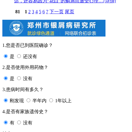
适，还容易因为“花白”的鳞屑而遭受心理…
[详情]
81
1
2
3
4
5
6
7
下一页
尾页
1.您是否已到医院确诊？
是
还没有
2.是否使用外用药物？
是
没有
3.患病时间有多久？
刚发现
半年内
1年以上
4.是否有家族遗传史？
有
没有