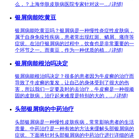
么，？上海华肤皮肤病医院专家针对这一…
[详情]
银屑病能吃黄豆
银屑病能吃黄豆吗？银屑病是一种慢性炎症性皮肤病，
属于自身免疫性疾病，患者常出现红斑、鳞屑、瘙痒等
症状。在治疗银屑病的过程中，饮食也是非常重要的一
个环节之一。而黄豆，作为一种优质的植…
[详情]
银屑病能根治吗决定
银屑病能根治吗决定？很多的患者因为牛皮癣的治疗而
导致了牛皮癣的复发，让自己的身体受到了很大的伤
害，所以我们一定要及时的去治疗，牛皮癣是一种很顽
固的皮肤病，治疗起来难度是特别的大的，…
[详情]
头部银屑病的中药治疗
头部银屑病是一种慢性皮肤疾病，常常影响患者的生活
质量。中药治疗是一种有效的方法来缓解头部银屑病的
症状。下面将针对头部银屑病的中药治疗进行详细的讲