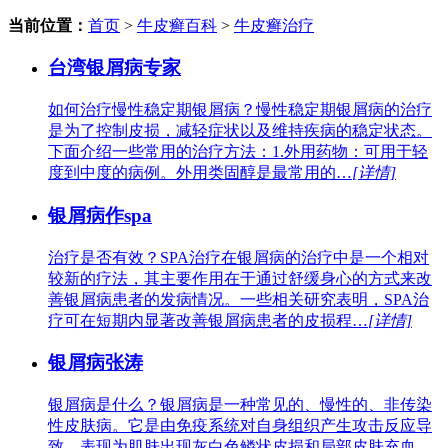
当前位置：
首页
>
牛皮癣百科
>
牛皮癣治疗
台湾银屑病专家
如何治疗慢性稳定期银屑病？慢性稳定期银屑病的治疗
是为了控制皮损，减轻症状以及维持疾病的稳定状态。
下面介绍一些常用的治疗方法：1.外用药物：可用于轻
度到中度的病例。外用类固醇是最常用的…
[详情]
银屑病作spa
治疗是否有效？SPA治疗在银屑病的治疗中是一个相对
较新的疗法，其主要作用在于通过舒缓身心的方式来改
善银屑病患者的发病情况。一些相关研究表明，SPA治
疗可在短期内显著改善银屑病患者的皮损程…
[详情]
银屑病张涛
银屑病是什么？银屑病是一种常见的、慢性的、非传染
性皮肤病。它是由免疫系统对自身组织产生攻击反应导
致，表现为肌肤出现灰白色鳞状皮损和局部皮肤充血、