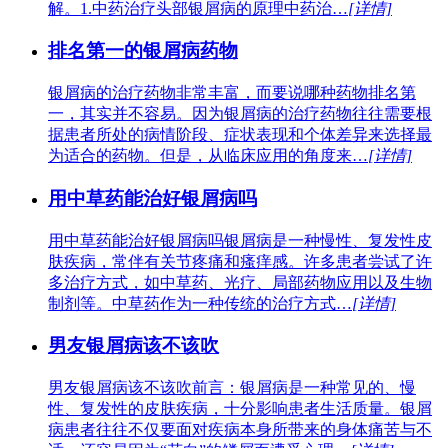
解。1.中药治疗头部银屑病的原理中药治…
[详情]
排名第一的银屑病药物
银屑病的治疗药物非常丰富，而要说哪种药物排名第
一，其实并不容易。因为银屑病的治疗药物往往需要根
据患者所处的病情阶段、症状表现和个体差异来选择最
为适合的药物。但是，从临床应用的角度来…
[详情]
用中草药能治好银屑病吗
用中草药能治好银屑病吗银屑病是一种慢性、复发性皮
肤疾病，常伴有关节疼痛和瘙痒感。许多患者尝试了许
多治疗方式，如中草药、光疗、局部药物应用以及生物
制剂等。中草药作为一种传统的治疗方式…
[详情]
男友银屑病该不该吹
男友银屑病该不该吹前言：银屑病是一种常见的、慢
性、复发性的皮肤疾病，十分影响患者生活质量。银屑
病患者往往不仅要面对疾病本身所带来的身体痛苦与不