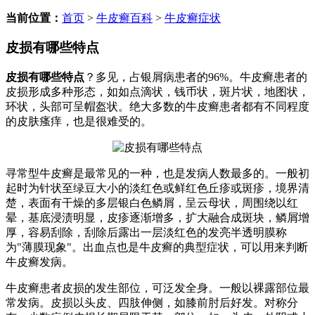
当前位置：
首页
>
牛皮癣百科
>
牛皮癣症状
皮损有哪些特点
皮损有哪些特点
？多见，占银屑病患者的96%。牛皮癣患者的
皮损形成多种形态，如如点滴状，钱币状，斑片状，地图状，
环状，头部可呈帽盔状。绝大多数的牛皮癣患者都有不同程度
的皮肤瘙痒，也是很难受的。
寻常型牛皮癣是最常见的一种，也是发病人数最多的。一般初
起时为针状至绿豆大小的淡红色或鲜红色丘疹或斑疹，境界清
楚，表面有干燥的多层银白色鳞屑，呈云母状，周围绕以红
晕，基底浸渍明显，皮疹逐渐增多，扩大融合成斑块，鳞屑增
厚，容易刮除，刮除后露出一层淡红色的发亮半透明膜称
为"薄膜现象"。出血点也是牛皮癣的典型症状，可以用来判断
牛皮癣发病。
牛皮癣患者皮损的发生部位，可泛发全身。一般以裸露部位最
常发病。皮损以头皮、四肢伸侧，如膝前肘后好发。对称分