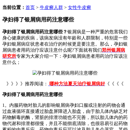
当前位置：
首页
>
牛皮癣人群
>
女性牛皮癣
孕妇得了银屑病用药注意哪些
孕妇得了银屑病用药注意哪些？
银屑病是一种严重的危害我们
身心健康的疾病，该病发病没有年龄和人群限制，特别是一些
孕妇银屑病症状患者在治疗的时候更是要注意。那么，孕妇银
屑病患者用药治疗应该注意什么呢?下面就有我们
郑州银屑病
研究所
专家为大家介绍一下：孕妇银屑病患者用药治疗应该注
意什么；
》》》》推荐阅读：
哪种方法夏天治疗银屑病好
《《《《
孕妇得了银屑病用药注意哪些
1。内服药物对胎儿的影响银屑病孕妇口服或注射的药物会通
过血液循环直接通过胎盘屏障进入胎盘，由于胎儿体内缺乏对
药物解毒的酶，肾脏的排泄功能也不完善，所以胎儿体内的药
物代谢和排泄都很慢，并且不能彻底清除，也很容易引起药物
蓄积的中毒反应。药物中毒反应可以波及胎儿各个器官，某些