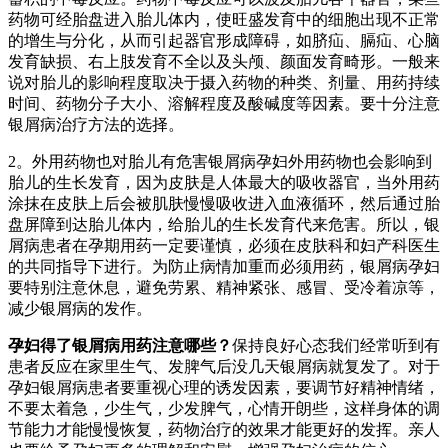
药物可经胎盘进入胎儿体内，使旺盛发育中的细胞出现不正常
的增生与分化，从而引起器官形成障碍，如脐疝、膈疝、心脑
发育缺损、右上肢发育不全以及头颅、颜面发育畸形。一般来
说对胎儿的影响程度取决于摄入药物的种类、剂量、用药持续
时间、药物分子大小、溶解程度及酸碱度等因素。要十分注意
银屑病治疗方法的选择。
2。外用药物也对胎儿有危害银屑病孕妇外用药物也会影响到
胎儿的生长发育，因为皮肤是人体最大的吸收器官，当外用药
涂抹在皮肤上后会被肌肤慢慢吸收进入血液循环，然后通过胎
盘屏障到达胎儿体内，给胎儿的生长发育代来危害。所以，银
屑病患者在孕期用药一定要谨慎，必须在皮肤科和妇产科医生
的共同指导下进行。为防止病情加重而必须用药，银屑病孕妇
要特别注意休息，避免劳累、精神紧张、感冒、受冷着凉等，
减少银屑病的发作。
孕妇得了银屑病用药注意哪些？
保持良好心态我们经常听到有
患者反应在家里生气、发脾气后没几天银屑病就复发了。对于
孕妇银屑病患者要重视心理的诱发因素，要调节好精神情绪，
不要太着急，少生气，少发脾气，心情开朗些，这样身体的调
节能力才能慢慢恢复，药物治疗的效果才能更好的发挥。亲人